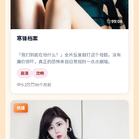
99:06
寒锋档案
「我们到底在怕什么？」全片反复敲打这个母题。没有
廉价惊吓，真正的恐怖来自日常规则一点点崩塌。
高清
流畅
9.2万
90个月前
热播