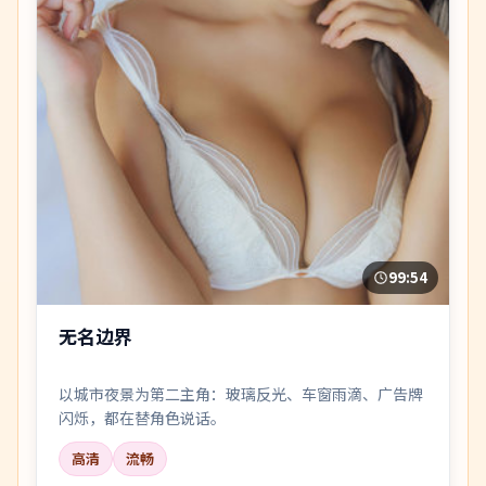
99:54
无名边界
以城市夜景为第二主角：玻璃反光、车窗雨滴、广告牌
闪烁，都在替角色说话。
高清
流畅