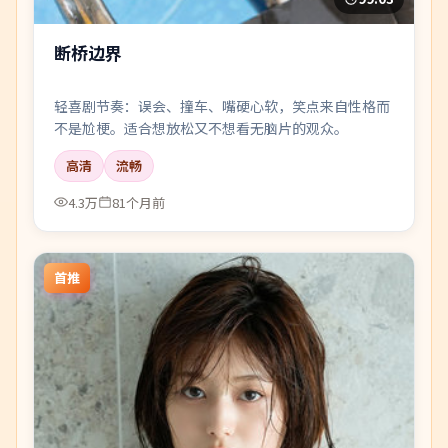
断桥边界
轻喜剧节奏：误会、撞车、嘴硬心软，笑点来自性格而
不是尬梗。适合想放松又不想看无脑片的观众。
高清
流畅
4.3万
81个月前
首推