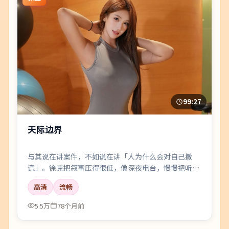
99:27
天际边界
与其说在讲案件，不如说在讲「人为什么会对自己撒
谎」。徐克把叙事压得很低，像深夜电台，慢慢把听众
引进雾里。
高清
流畅
5.5万
78个月前