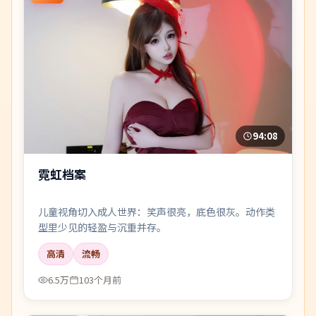
94:08
霓虹档案
儿童视角切入成人世界：笑声很亮，底色很灰。动作类
型里少见的轻盈与沉重并存。
高清
流畅
6.5万
103个月前