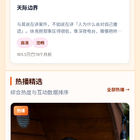
天际边界
与其说在讲案件，不如说在讲「人为什么会对自己撒
谎」。徐克把叙事压得很低，像深夜电台，慢慢把听众
引进雾里。
高清
流畅
5.5万
78个月前
热播精选
全部热播 →
综合热度与互动数据排序
热播