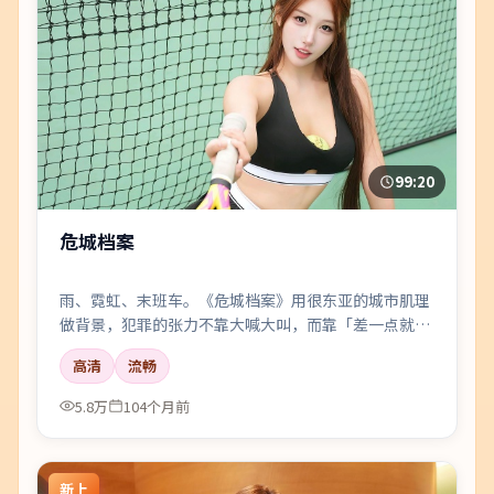
99:20
危城档案
雨、霓虹、末班车。《危城档案》用很东亚的城市肌理
做背景，犯罪的张力不靠大喊大叫，而靠「差一点就说
出口」的沉默。
高清
流畅
5.8万
104个月前
新上