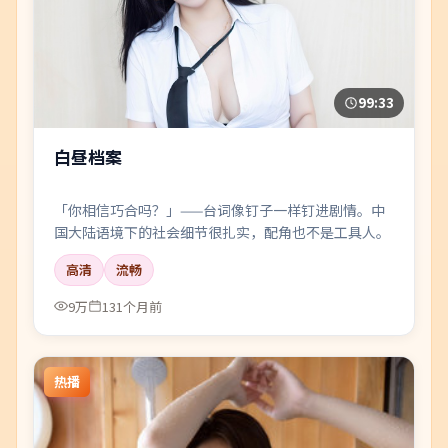
99:33
白昼档案
「你相信巧合吗？」——台词像钉子一样钉进剧情。中
国大陆语境下的社会细节很扎实，配角也不是工具人。
高清
流畅
9万
131个月前
热播