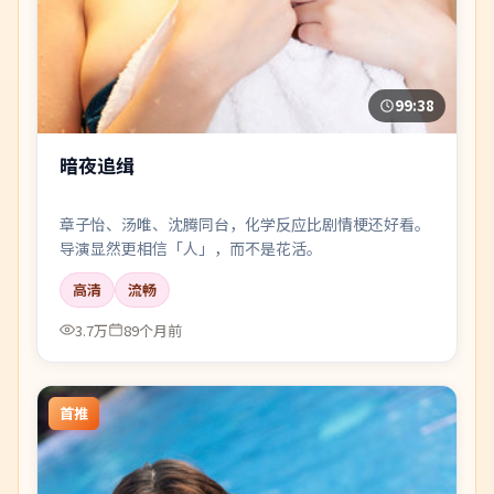
99:38
暗夜追缉
章子怡、汤唯、沈腾同台，化学反应比剧情梗还好看。
导演显然更相信「人」，而不是花活。
高清
流畅
3.7万
89个月前
首推