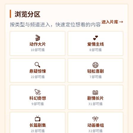
浏览分区
进入片库 →
按类型与频道进入，快速定位想看的内容
🎬
💕
动作大片
爱情主线
10
部可播
8
部可播
🔍
😄
悬疑惊悚
轻松喜剧
22
部可播
7
部可播
🚀
📖
科幻奇想
剧情长片
9
部可播
31
部可播
📺
🎌
长篇剧集
动画番组
23
部可播
32
部可播