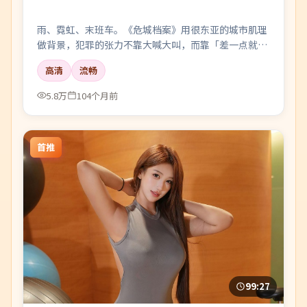
雨、霓虹、末班车。《危城档案》用很东亚的城市肌理
做背景，犯罪的张力不靠大喊大叫，而靠「差一点就说
出口」的沉默。
高清
流畅
5.8万
104个月前
首推
99:27