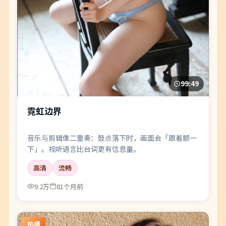
99:49
霓虹边界
音乐与剪辑像二重奏：鼓点落下时，画面会「跟着颤一
下」。视听语言比台词更有信息量。
高清
流畅
9.2万
81个月前
热播