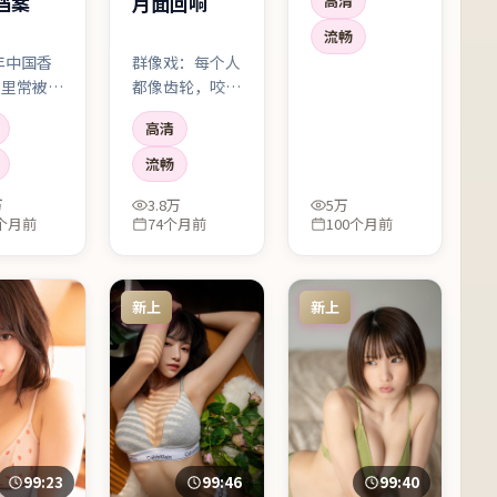
档案
月面回响
高清
剧情。美国语境
下的社会细节很
流畅
扎实，配角也不
6年中国香
群像戏：每个人
是工具人。
单里常被提
都像齿轮，咬合
一部犯罪作
时发出刺耳声
高清
故事从一次
响。没有绝对主
普通的决定
角，只有互相牵
流畅
，却把人物
连的命运。
万
3.8万
5万
无法回头的
1个月前
74个月前
100个月前
；剪辑利
情绪像潮水
有涨有落。
新上
新上
99:23
99:46
99:40