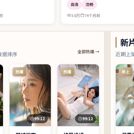
高清
流畅
涨有落。
前
3.8万
74个月前
新
全部热播 →
数据排序
近期上
热播
热播
新上
99:12
99:12