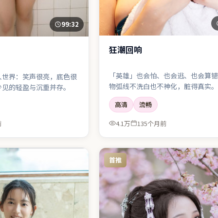
99:32
狂潮回响
「英雄」也会怕、也会逃、也会算错
人世界：笑声很亮，底色很
物弧线不洗白也不神化，脏得真实。
少见的轻盈与沉重并存。
高清
流畅
前
4.1万
135个月前
首推