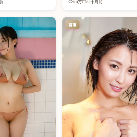
前
6.4万
63个月前
首推