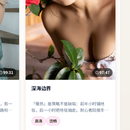
99:31
97:47
深海边界
，剪一
「慢热」是策略不是缺陷：前半小时铺地
路标一
毯，后一小时把地毯抽走。耐心者回报丰
厚。
高清
流畅