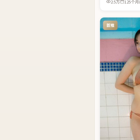
2.5万
125个月
首推