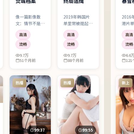
焚城档案
终局追缉
暴雪
像一篇影像散
2019年韩国片
201
文：情节不是唯
单里常被提起的
港片
一主角，情绪与
一部犯罪作品。
起的
高清
高清
高清
氛围同样占据叙
故事从一次看似
品。
事权。适合深夜
普通的决定开
看似
流畅
流畅
流畅
独自观看。
始，却把人物推
开始
9.7万
9.7万
6.6
向无法回头的岔
推向
51个月前
88个月前
12
路；剪辑利落，
岔路
情绪像潮水一样
落，
有涨有落。
一样
热播
热播
新上
99:37
99:55