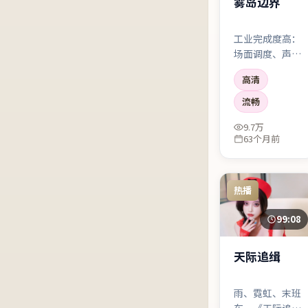
雾岛边界
工业完成度高：
场面调度、声音
设计、美术统一
高清
在同一气质里。
英国制作里少见
流畅
的「整体感」。
9.7万
63个月前
热播
99:08
天际追缉
雨、霓虹、末班