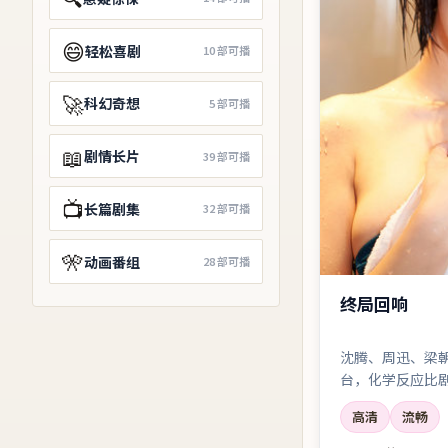
😄
轻松喜剧
10
部可播
🚀
科幻奇想
5
部可播
📖
剧情长片
39
部可播
📺
长篇剧集
32
部可播
🎌
动画番组
28
部可播
终局回响
沈腾、周迅、梁
台，化学反应比
相信「人」，而
高清
流畅