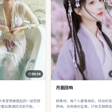
99:36
月面回响
港片单里常被提起的一部犯罪
群像戏：每个人都像齿轮，咬合时发
次看似普通的决定开始，却
声响。没有绝对主角，只有互相牵连
回头的岔路；剪辑利落，情
运。