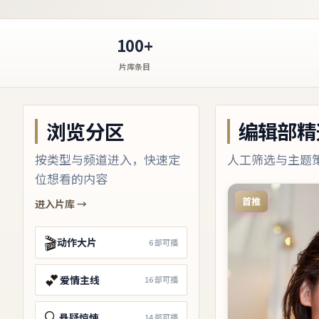
100+
片库条目
浏览分区
编辑部精
按类型与频道进入，快速定
人工筛选与主题
位想看的内容
首推
进入片库 →
🎬
动作大片
6
部可播
💕
爱情主线
16
部可播
🔍
悬疑惊悚
14
部可播