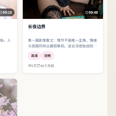
99:28
99:48
长夜边界
账。人
像一篇影像散文：情节不是唯一主角，情绪
与氛围同样占据叙事权。适合深夜独自观
看。
高清
流畅
5万
40个月前