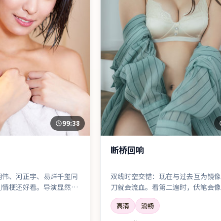
99:38
断桥回响
朝伟、河正宇、易烊千玺同
双线时空交错：现在与过去互为镜像
剧情梗还好看。导演显然更
刀就会流血。看第二遍时，伏笔会像
不是花活。
样亮起来。
高清
流畅