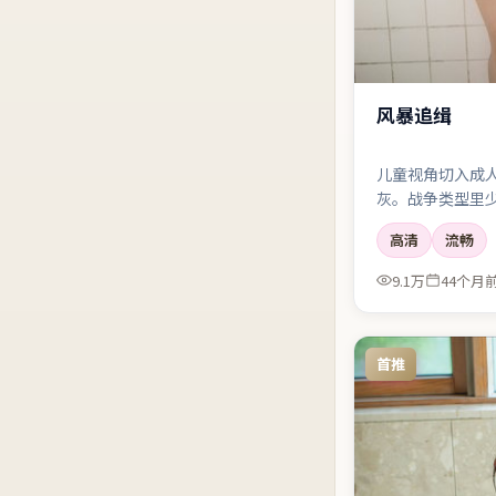
风暴追缉
儿童视角切入成
灰。战争类型里
高清
流畅
9.1万
44个月
首推