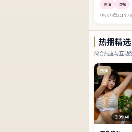
高清
流畅
绪像潮水一样有
6.6万
121个月
热播精选
综合热度与互动
热播
99:46