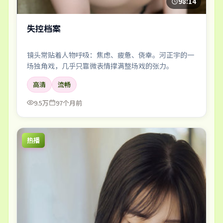
98:14
失控档案
镜头常贴着人物呼吸：焦虑、疲惫、侥幸。河正宇的一
场独角戏，几乎只靠微表情撑满整场戏的张力。
高清
流畅
9.5万
97个月前
热播