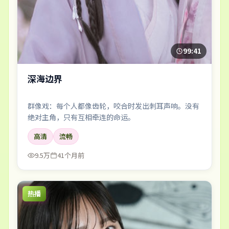
99:41
深海边界
群像戏：每个人都像齿轮，咬合时发出刺耳声响。没有
绝对主角，只有互相牵连的命运。
高清
流畅
9.5万
41个月前
热播