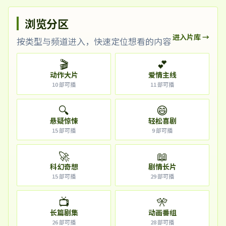
浏览分区
进入片库 →
按类型与频道进入，快速定位想看的内容
🎬
💕
动作大片
爱情主线
10
部可播
11
部可播
🔍
😄
悬疑惊悚
轻松喜剧
15
部可播
9
部可播
🚀
📖
科幻奇想
剧情长片
15
部可播
29
部可播
📺
🎌
长篇剧集
动画番组
26
部可播
28
部可播