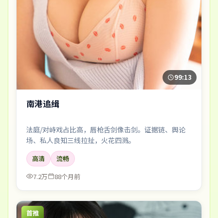
99:13
南港追缉
法庭/对峙戏占比高，唇枪舌剑像击剑。证据链、舆论
场、私人良知三线拉扯，火花四溅。
高清
流畅
7.2万
88个月前
首推