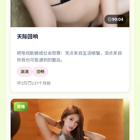
99:04
天际回响
把电视剧做成社会观察：笑点来自生活褶皱，泪点来自
你我也可能遇到的窘迫。
高清
流畅
2万
137个月前
首推