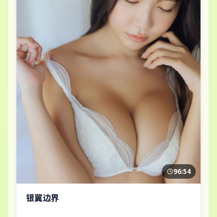
96:54
银翼边界