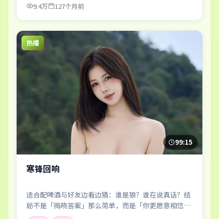
9.4万
127个月前
热播
99:15
寒锋回响
适合配啤酒与好友边看边猜：谁是狼？谁在说真话？结
局不是「揭晓答案」那么简单，而是「你更愿意相信
谁」。