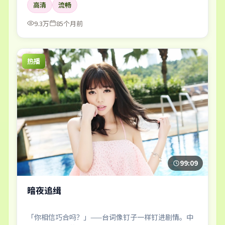
高清
流畅
9.3万
85个月前
热播
99:09
暗夜追缉
「你相信巧合吗？」——台词像钉子一样钉进剧情。中