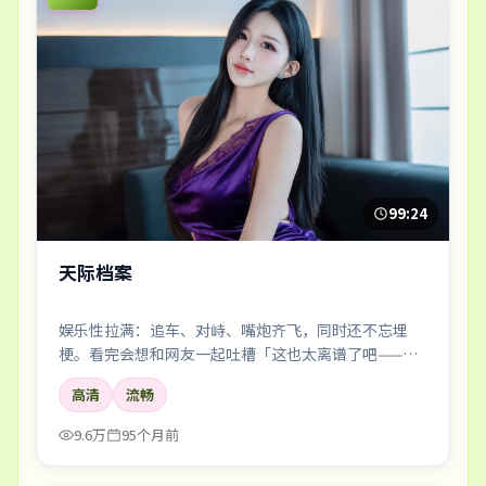
99:24
天际档案
娱乐性拉满：追车、对峙、嘴炮齐飞，同时还不忘埋
梗。看完会想和网友一起吐槽「这也太离谱了吧——但
好爽」。
高清
流畅
9.6万
95个月前