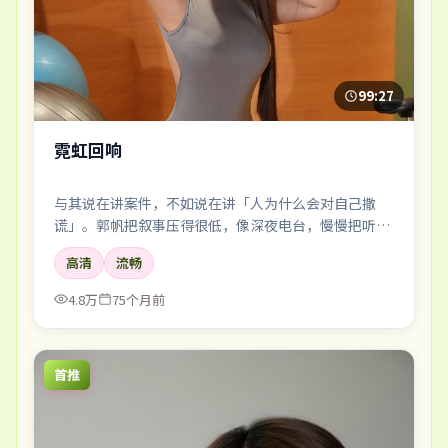
99:27
霓虹回响
与其说在讲案件，不如说在讲「人为什么会对自己撒
谎」。郭帆把叙事压得很低，像深夜电台，慢慢把听众
引进雾里。
高清
流畅
4.8万
75个月前
首推