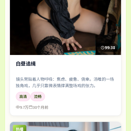
99:38
白昼追缉
镜头常贴着人物呼吸：焦虑、疲惫、侥幸。汤唯的一场
独角戏，几乎只靠微表情撑满整场戏的张力。
高清
流畅
9.7万
30个月前
热播