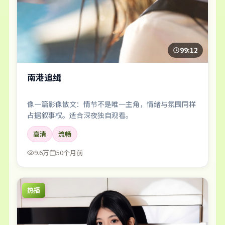
99:12
南港追缉
像一篇影像散文：情节不是唯一主角，情绪与氛围同样
占据叙事权。适合深夜独自观看。
高清
流畅
9.6万
50个月前
热播