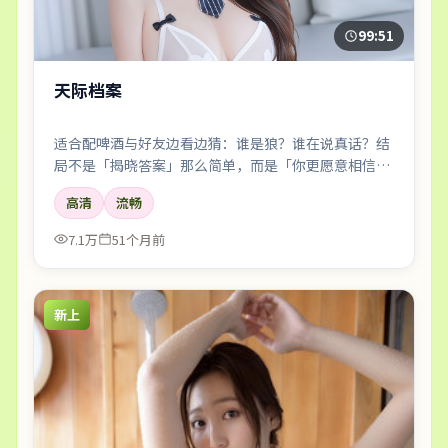
99:51
天际档案
适合配啤酒与好友边看边猜：谁是狼？谁在说真话？结
局不是「揭晓答案」那么简单，而是「你更愿意相信
谁」。
高清
流畅
7.1万
51个月前
新上