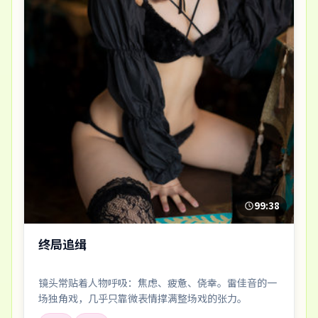
99:38
终局追缉
镜头常贴着人物呼吸：焦虑、疲惫、侥幸。雷佳音的一
场独角戏，几乎只靠微表情撑满整场戏的张力。