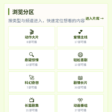
浏览分区
进入片库 →
按类型与频道进入，快速定位想看的内容
🎬
💕
动作大片
爱情主线
8
部可播
17
部可播
🔍
😄
悬疑惊悚
轻松喜剧
13
部可播
13
部可播
🚀
📖
科幻奇想
剧情长片
7
部可播
30
部可播
📺
🎌
长篇剧集
动画番组
21
部可播
27
部可播