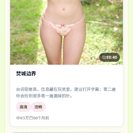
88:40
焚城边界
台词密度高，信息藏在玩笑里。建议打开字幕；第二遍
你会捡到很多第一遍漏掉的针。
高清
流畅
8.5万
68个月前