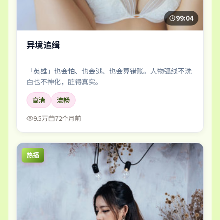
99:04
异境追缉
「英雄」也会怕、也会逃、也会算错账。人物弧线不洗
白也不神化，脏得真实。
高清
流畅
9.5万
72个月前
热播