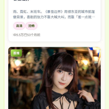
雨、霓虹、末班车。《暴雪边界》用很东亚的城市肌理
做背景，喜剧的张力不靠大喊大叫，而靠「差一点就说
出口」的沉默。
高清
流畅
5.5万
53个月前
首推