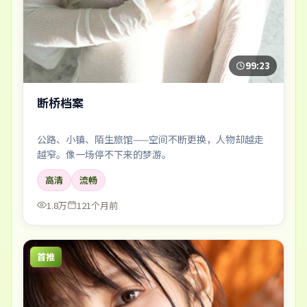
99:23
断桥档案
公路、小镇、陌生旅馆——空间不断更换，人物却越走
越窄。像一场停不下来的梦游。
高清
流畅
1.8万
121个月前
首推