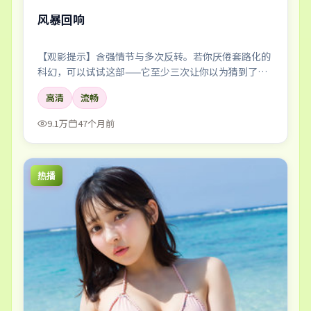
风暴回响
【观影提示】含强情节与多次反转。若你厌倦套路化的
科幻，可以试试这部——它至少三次让你以为猜到了真
相。
高清
流畅
9.1万
47个月前
热播