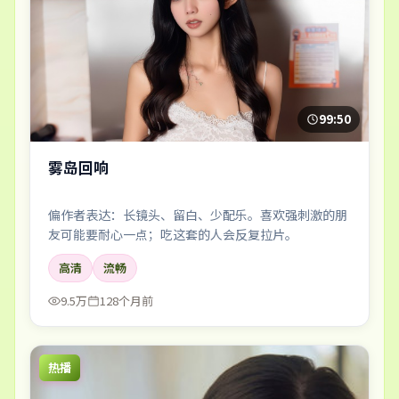
99:50
雾岛回响
偏作者表达：长镜头、留白、少配乐。喜欢强刺激的朋
友可能要耐心一点；吃这套的人会反复拉片。
高清
流畅
9.5万
128个月前
热播